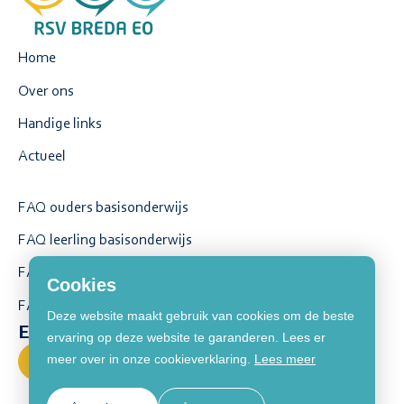
Home
Over ons
Handige links
Actueel
FAQ ouders basisonderwijs
FAQ leerling basisonderwijs
FAQ ouders voortgezet onderwijs
Cookies
FAQ leerling voortgezet onderwijs
Deze website maakt gebruik van cookies om de beste
Een vraag stellen?
ervaring op deze website te garanderen. Lees er
meer over in onze cookieverklaring.
Lees meer
Contact