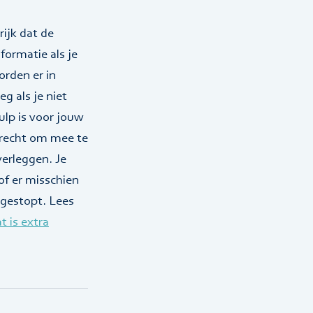
rijk dat de
formatie als je
orden er in
g als je niet
lp is voor jouw
 recht om mee te
verleggen. Je
of er misschien
 gestopt. Lees
t is extra