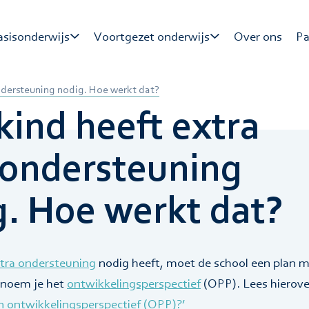
asisonderwijs
Voortgezet onderwijs
Over ons
Pa
uders
Ouders
Leerlingen
Ha
ondersteuning nodig. Hoe werkt dat?
eerlingen
R
kind heeft extra
O
R
/ondersteuning
O
g. Hoe werkt dat?
tra ondersteuning
nodig heeft, moet de school een plan 
n noem je het
ontwikkelingsperspectief
(OPP). Lees hierove
n ontwikkelingsperspectief (OPP)?’