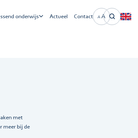
A
ssend onderwijs
Actueel
Contact
A
ndige links
SV Breda Primair
nderwijs
SV Breda Voortgezet
nderwijs
maken met
r meer bij de