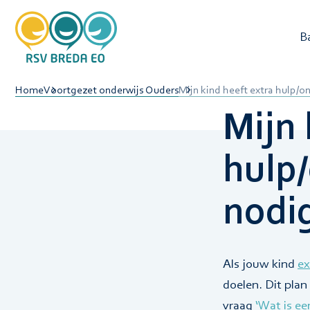
B
O
Home
Voortgezet onderwijs Ouders
Mijn kind heeft extra hulp/
L
Mijn 
hulp
nodi
Als jouw kind
ex
doelen. Dit pla
vraag
‘Wat is ee