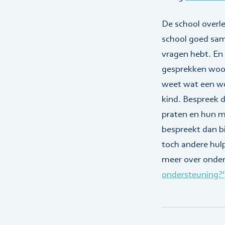
De school overle
school goed same
vragen hebt. En 
gesprekken woord
weet wat een wo
kind. Bespreek 
praten en hun me
bespreekt dan bi
toch andere hul
meer over onders
ondersteuning?’