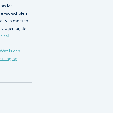
peciaal
de vso-scholen
 het vso moeten
vragen bij de
ciaal
‘Wat is een
aatsing op