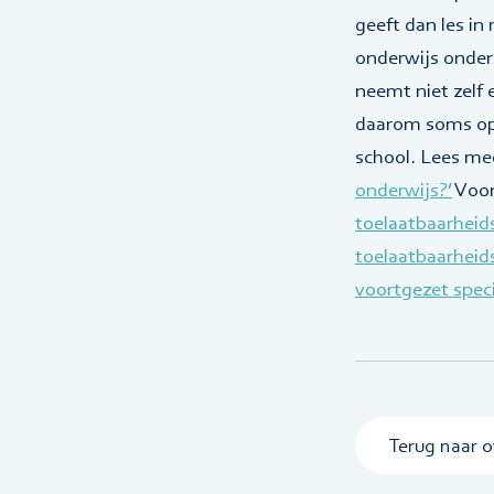
geeft dan les in
onderwijs onder 
neemt niet zelf
daarom soms op 
school. Lees mee
onderwijs?’
Voor
toelaatbaarheid
toelaatbaarheids
voortgezet speci
Terug naar o