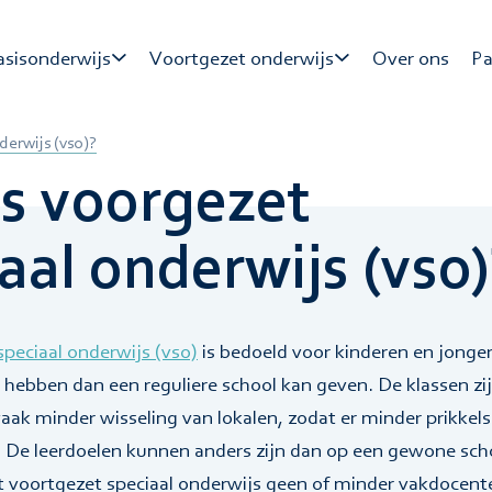
asisonderwijs
Voortgezet onderwijs
Over ons
Pa
uders
Ouders
Leerlingen
Ha
derwijs (vso)?
eerlingen
R
is voorgezet
O
R
aal onderwijs (vso)
O
speciaal onderwijs (vso)
is bedoeld voor kinderen en jonge
 hebben dan een reguliere school kan geven. De klassen zi
 vaak minder wisseling van lokalen, zodat er minder prikkels z
. De leerdoelen kunnen anders zijn dan op een gewone sc
t voortgezet speciaal onderwijs geen of minder vakdocent