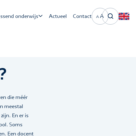
A
ssend onderwijs
Actueel
Contact
A
ndige links
SV Breda Primair
nderwijs
SV Breda Voortgezet
?
nderwijs
ren die méér
jn meestal
ijn. En er is
hool. Soms
en. Een docent